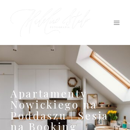
START
POZNAJ MNIE
OFERTA
PORTFOLIO
Apartamenty
INNE
Nowickiego na
KONTAKT
Poddaszu | Sesja
na Booking